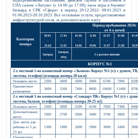
подогреваемыми бассейнами, финской сауной и бассейном в
СПА салоне «Лагуна» (с 14:00 до 17:00), часы игры в боулинг/
бильярд в СРК «Сфера» в период 29.12.2022- 08.01.2023 и
01.06.2023-20.10.2023. Все остальные услуги, предоставляемые
инфраструктурой отеля, за дополнительную плату.
Период пребывания 2024г.
от 4-х ночей
09.01
27.04
01.06
11.06
01.07
01.08
01.0
Категория
-
-
-
-
-
-
-
номера
26.04
31.05
10.06
30.06
31.07
31.08
30.0
Завтрак,
Завтрак
3-х разовое питание
обед
КОРПУС №1
2-х местный 1-но комнатный номер «Эконом» Корпус №1 (с/у с душем, ТВ, 
система, телефон) (площадь номера 20 кв.м)
Основное место
2300
3600
5000
5900
6700
7000
620
Одноместное
3600
5300
7400
8600
10600
11400
970
размещение
2-х местный 1-но комнатный номер «Стандарт ПК» Корпус №1 (с/у с душем,
система, балкон, телефон) (площадь номера 20-25 м2)
Основное место
2400
3800
5200
6100
7000
7300
640
Дополнительное
1900
2700
2900
3400
3700
3800
350
место
Доп. место для
ребенка от 5 до
1300
1900
2600
2900
3000
3400
300
13 лет
Одноместное