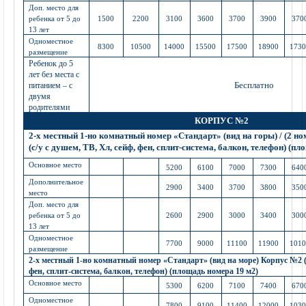
Доп. место для
ребенка от 5 до
1500
2200
3100
3600
3700
3900
370
13 лет
Одноместное
8300
10500
14000
15500
17500
18900
173
размещение
Ребенок до 5
лет без места с
Бесплатно
питанием – с
двумя
родителями
КОРПУС №2
2-х местный 1-но комнатный номер «Стандарт» (вид на горы) / (2 н
(с/у с душем, ТВ, Хл, сейф, фен, сплит-система, балкон, телефон) (п
Основное место
5200
6100
7000
7300
640
Дополнительное
2900
3400
3700
3800
350
место
Доп. место для
ребенка от 5 до
2600
2900
3000
3400
300
13 лет
Одноместное
7700
9000
11100
11900
101
размещение
2-х местный 1-но комнатный номер «Стандарт» (вид на море) Корпус №2 (с
фен, сплит-система, балкон, телефон) (площадь номера 19 м2)
Основное место
5300
6200
7100
7400
670
Одноместное
7800
9100
11400
12000
103