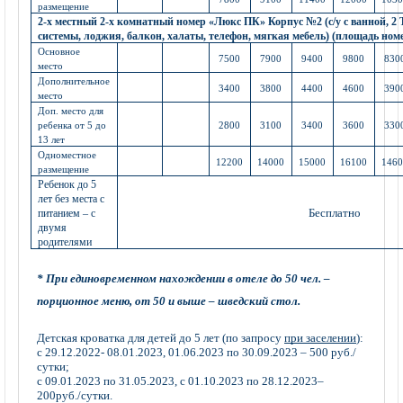
размещение
2-х местный 2-х комнатный номер «Люкс ПК» Корпус №2 (с/у с ванной, 2 ТВ
системы, лоджия, балкон, халаты, телефон, мягкая мебель) (площадь ном
Основное
7500
7900
9400
9800
830
место
Дополнительное
3400
3800
4400
4600
390
место
Доп. место для
ребенка от 5 до
2800
3100
3400
3600
330
13 лет
Одноместное
12200
14000
15000
16100
146
размещение
Ребенок до 5
лет без места с
Бесплатно
питанием – с
двумя
родителями
* При единовременном нахождении в отеле до 50 чел. –
порционное меню, от 50 и выше – шведский стол.
Детская кроватка для детей до 5 лет (по запросу
при заселении
):
с 29.12.2022- 08.01.2023, 01.06.2023 по 30.09.2023 – 500 руб./
сутки;
с 09.01.2023 по 31.05.2023, с 01.10.2023 по 28.12.2023–
200руб./сутки.