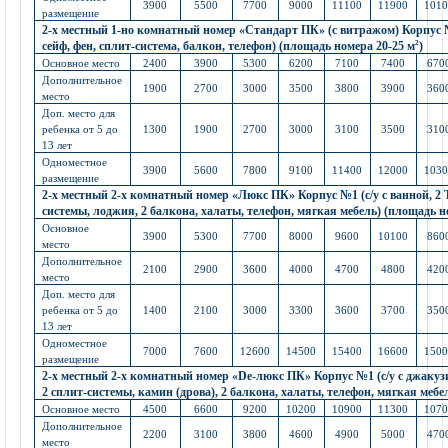
3900
5500
7700
9000
11100
11900
101
размещение
2-х местный 1-но комнатный номер «Стандарт ПК» (с витражом) Корпус №1
сейф, фен, сплит-система, балкон, телефон) (площадь номера 20-25 м
2
)
Основное место
2400
3900
5300
6200
7100
7400
670
Дополнительное
1900
2700
3000
3500
3800
3900
360
место
Доп. место для
ребенка от 5 до
1300
1900
2700
3000
3100
3500
310
13 лет
Одноместное
3900
5600
7800
9100
11400
12000
103
размещение
2-х местный 2-х комнатный номер «Люкс ПК» Корпус №1 (с/у с ванной, 2 ТВ
системы, лоджия, 2 балкона, халаты, телефон, мягкая мебель) (площадь н
Основное
3900
5300
7700
8000
9600
10100
860
место
Дополнительное
2100
2900
3600
4000
4700
4800
420
место
Доп. место для
ребенка от 5 до
1400
2100
3000
3300
3600
3700
350
13 лет
Одноместное
7000
7600
12600
14500
15400
16600
150
размещение
2-х местный 2-х комнатный номер «De-люкс ПК» Корпус №1 (с/у с джакузи/
2 сплит-системы, камин (дрова), 2 балкона, халаты, телефон, мягкая мебе
Основное место
4500
6600
9200
10200
10900
11300
107
Дополнительное
2200
3100
3800
4600
4900
5000
470
место