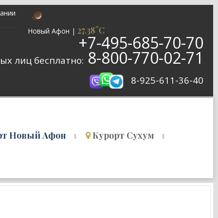
ании
27.38°C
Новый Афон
|
+7-495-685-70-70
8-800-770-02-71
ых лиц бесплатно:
8-925-611-36-40
рт Новый Афон
Курорт Сухум