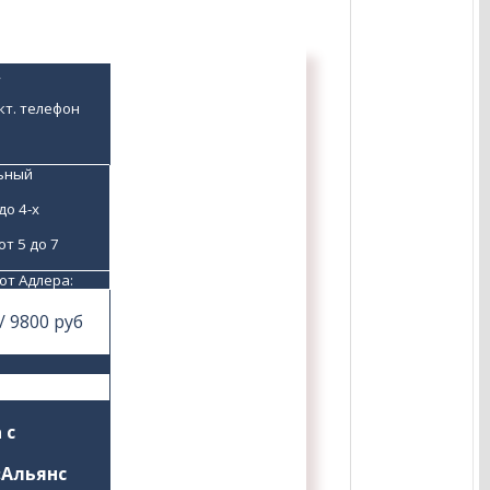
,
т. телефон 
ный 
о 4-х 
т 5 до 7 
от Адлера:
/ 9800 руб
с 
Альянс 