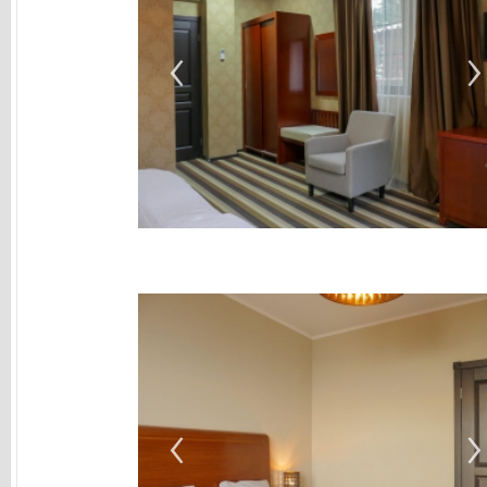
‹
›
‹
›