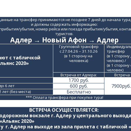
анные на трансфер принимаются не позднее 7 дней до начала тура
и должны содержать информацию:
 прибытия/убытия, номер рейса или поезда прибытия/убытия, контак
туристов.
Адлер → Новый Афон → Адлер
Групповой трансфер
Индивидуаль
с 27.04.26 – 31.10.26
трансфер
(в 1 сторону на 
(в 1 сторону д
ают с табличкой
человека)
человек) /
Альянс 2020»
(в 1 сторону о
человек)
Встреча от Адлера:
Встреча 
1700 руб.
600 руб.
7900руб.
до 6 лет
Бесплатно
 лет (без места)
*** Оплата трансфера при покупке тура!
ВСТРЕЧА ОСУЩЕСТВЛЯЕТСЯ: 
одорожном вокзале г. Адлер у центрального выхода 
«Альянс 2020»
ту  г. Адлер на выходе из зала прилета с табличкой «