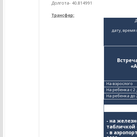
Долгота- 40.814991
Трансфер:
Д
дату, время
Встреч
 «
На взрослого
На ребенка с 2 
На ребенка до 2
- на железн
табличкой 
- в аэропор