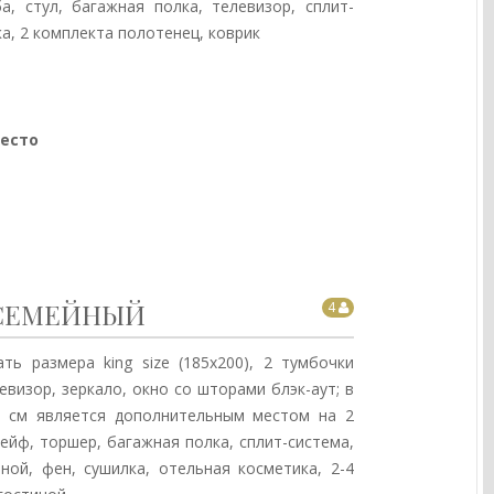
а, стул, багажная полка, телевизор, сплит-
ка, 2 комплекта полотенец, коврик
место
 СЕМЕЙНЫЙ
4
ть размера king size (185х200), 2 тумбочки
визор, зеркало, окно со шторами блэк-аут; в
40 см является дополнительным местом на 2
сейф, торшер, багажная полка, сплит-система,
нной, фен, сушилка, отельная косметика, 2-4