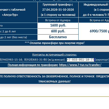
Групповой трансфер с 
Индивидуальный 
речают с табличкой 
27.04.2026-31-10-2026
(в 1 сторон
«Апсуа-Тур»
(в 1 сторону на человека)
до 4-х человек/5-7
Встреча от Адлера:
Встреча от Ад
1600 руб.
го
600 руб.
6900/7500 
с 2 до 6 лет
Бесплатно
до 2 лет (без места)
*** Оплата трансфера при покупке тура!
Контакты встречающей стороны:
8(940)965-15-16;  8(928)665-31-80 (ж/д вокзал); 
+7-933-051-18-77
(аэропорт
Полная информация по трансферам:
https://www.7-tur.ru/transfer/
ТЕ ПОЛНУЮ ОТВЕТСТВЕННОСТЬ ЗА СВОЕВРЕМЕННОЕ, ПОЛНОЕ И ТОЧНОЕ  ПРЕДОСТА
ТРАНСФЕРНЫХ ДАННЫХ!