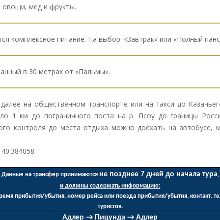
 овощи, мед и фрукты.
ся комплексное питание. На выбор: «Завтрак» или «Полный панс
анный в 30 метрах от «Пальмы».
 далее на общественном транспорте или на такси до Казачьего
ло 1 км до пограничного поста на р. Псоу до границы Росс
го контроля до места отдыха можно доехать на автобусе, м
 40.384058
не позднее 7 дней до начала тура
Данные на трансфер принимаются 
,
и должны содержать информацию:
время прибытия/убытия, номер рейса или поезда прибытия/убытия, контакт. те
туристов.
Адлер → Пицунда → Адлер