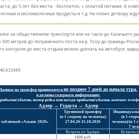
ста, до 5 лет без места - бесплатно, с оплатой питания. В к
 молочные и кисломолочные продукты и т.д. На пляже детвору ж
алее на общественном транспорте или на такси до Казачьего рын
 500 метров до пограничного поста на р. Псоу до границы Росс
о контроля до места отдыха можно доехать на автобусе, марш
40.632969
не позднее 7 дней до начала тура
Данные на трансфер принимаются
,
и должны содержать информацию:
прибытия/убытия, номер рейса или поезда прибытия/убытия, контакт. телеф
Адлер → Гудаута → Адлер
Групповой трансфер
Индивидуаль
(в 1 сторону на человека)
(в 1 стор
 табличкой «Альянс 2020»
27.04.26-31.10.2026
человек)/(в 1 
7 чел
Встреча от Адлера:
Встреча о
1600 руб.