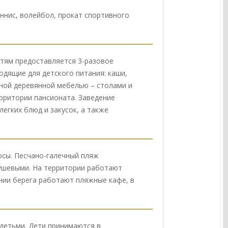
еннис, волейбол, прокат спортивного
тям предоставляется 3-разовое
одящие для детского питания: каши,
бной деревянной мебелью – столами и
рритории пансионата. Заведение
егких блюд и закусок, а также
осы. Песчано-галечный пляж
душевыми. На территории работают
инии берега работают пляжные кафе, в
 детьми. Дети принимаются в