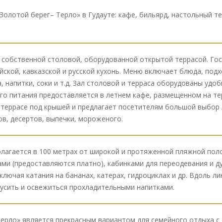
Золотой берег– Терло» в Гудауте: кафе, бильярд, настольный т
собственной столовой, оборудованной открытой террасой. Гос
ской, кавказской и русской кухонь. Меню включает блюда, подх
 напитки, соки и т.д. Зал столовой и терраса оборудованы удо
о питания предоставляется в летнем кафе, размещенном на те
террасе под крышей и предлагает посетителям большой выбор л
в, десертов, выпечки, мороженого.
олагается в 100 метрах от широкой и протяженной пляжной пол
ми (предоставляются платно), кабинками для переодевания и 
ключая катания на бананах, катерах, гидроциклах и др. Вдоль л
усить и освежиться прохладительными напитками.
Терло» является прекрасным вариантом для семейного отдыха с