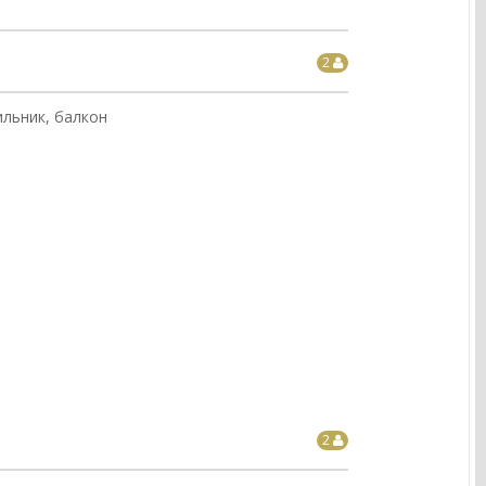
2
ильник, балкон
2