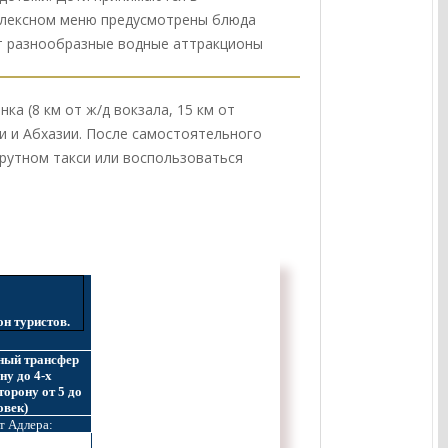
омплексном меню предусмотрены блюда
дут разнообразные водные аттракционы
ка (8 км от ж/д вокзала, 15 км от
ии и Абхазии. После самостоятельного
рутном такси или воспользоваться
он туристов.
ный трансфер
ону до 4-х
сторону от 5 до
овек)
т Адлера: