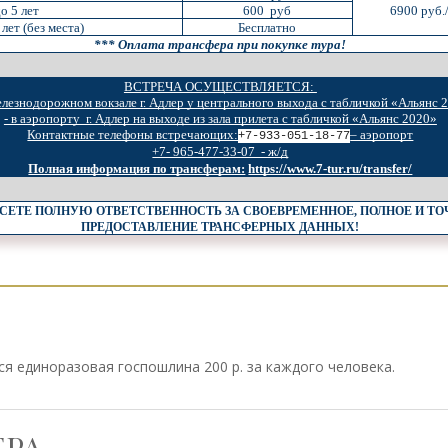
о 5 лет
600 руб
6900 руб.
лет (без места)
Бесплатно
*** Оплата трансфера при покупке тура!
ВСТРЕЧА ОСУЩЕСТВЛЯЕТСЯ:
железнодорожном вокзале г. Адлер у центрального выхода с табличкой «Альянс 
- в аэропорту г. Адлер на выходе из зала прилета с табличкой «Альянс 2020»
Контактные телефоны встречающих:
– аэропорт
+7-933-051-18-77
+7- 965-477-33-07 - ж/д
Полная информация по трансферам:
https://www.7-tur.ru/transfer/
СЕТЕ ПОЛНУЮ ОТВЕТСТВЕННОСТЬ ЗА СВОЕВРЕМЕННОЕ, ПОЛНОЕ И Т
ПРЕДОСТАВЛЕНИЕ ТРАНСФЕРНЫХ ДАННЫХ!
я единоразовая госпошлина 200 р. за каждого человека.
РА